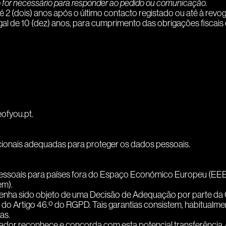
or necessário para responder ao pedido ou comunicação.
2 (dois) anos após o último contacto registado ou até à rev
 de 10 (dez) anos, para cumprimento das obrigações fiscais e 
ofyou.pt.
ionais adequadas para proteger os dados pessoais.
s pessoais para países fora do Espaço Económico Europeu (EE
em).
o tenha sido objeto de uma Decisão de Adequação por parte d
o Artigo 46.º do RGPD. Tais garantias consistem, habitualme
as.
Utilizador reconhece e concorda com esta potencial transferênc