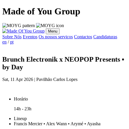
Made of You Group
Menu
Sobre Nós
Eventos
Os nossos serviços
Contactos
Candidaturas
en
/
pt
Brunch Electronik x NEOPOP Presents •
by Day
Sat, 11 Apr 2026 | Pavilhão Carlos Lopes
Horário
14h - 23h
Lineup
Francis Mercier • Alex Wann • Arymé • Ayasha